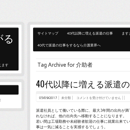
がる
サイトマップ
40代以降に増える派遣の仕事
ます
40代で派遣の仕事をするなら介護業界へ
Tag Archive for 介助者
えます
40代以降に増える派遣
05/09/2017
未分類
コメントを受け付けていません
標
派遣社員として働いている際に、最大3年間の出向が満
れなければ、他の出向先へ移動することになります。
若い間は工場勤務や未経験者歓迎の仕事に就業出来てい
事は一気に減ることを実感するでしょう。