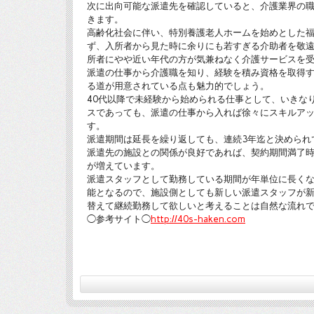
次に出向可能な派遣先を確認していると、介護業界の
きます。
高齢化社会に伴い、特別養護老人ホームを始めとした
ず、入所者から見た時に余りにも若すぎる介助者を敬遠
所者にやや近い年代の方が気兼ねなく介護サービスを
派遣の仕事から介護職を知り、経験を積み資格を取得
る道が用意されている点も魅力的でしょう。
40代以降で未経験から始められる仕事として、いきな
スであっても、派遣の仕事から入れば徐々にスキルア
す。
派遣期間は延長を繰り返しても、連続3年迄と決められ
派遣先の施設との関係が良好であれば、契約期間満了
が増えています。
派遣スタッフとして勤務している期間が年単位に長く
能となるので、施設側としても新しい派遣スタッフが
替えて継続勤務して欲しいと考えることは自然な流れ
◯参考サイト◯
http://40s-haken.com