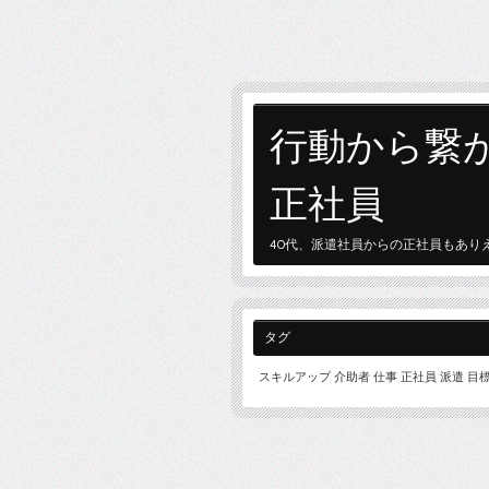
行動から繋
正社員
40代、派遣社員からの正社員もあり
タグ
スキルアップ
介助者
仕事
正社員
派遣
目