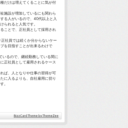
職種だけは増えてくることに気が付
福祉施設が増加しているにも関わら
する人がいるので、40代以上と入
受けられると人気です。
することで、正社員として採用され
り正社員では続くか分からないケー
ップを目指すことが出来るわけで
ているので、継続勤務している間に
時に正社員として雇用されるケース
なれば、人となりや仕事の習得が可
新たに入るよりも、自社雇用に切り
です。
BizzCard Theme by ThemeZee